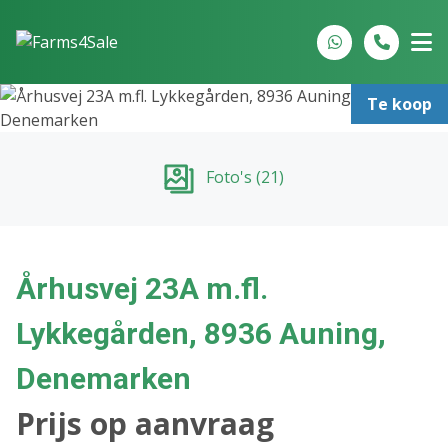
Spring naar inhoud
Te koop
Foto's (21)
Århusvej 23A m.fl.
Lykkegården, 8936 Auning,
Denemarken
Prijs op aanvraag