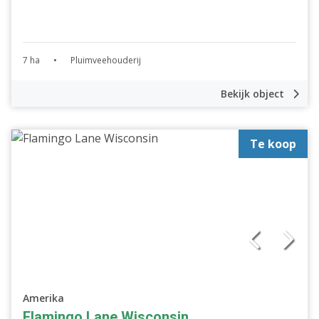
7 ha
•
Pluimveehouderij
Bekijk object
Te koop
Amerika
Flamingo Lane Wisconsin