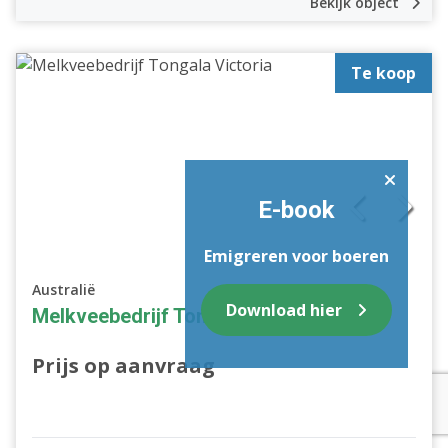
Bekijk object
Te koop
E-book
Emigreren voor boeren
Australië
Download hier
Melkveebedrijf Tongala Victoria
Prijs op aanvraag