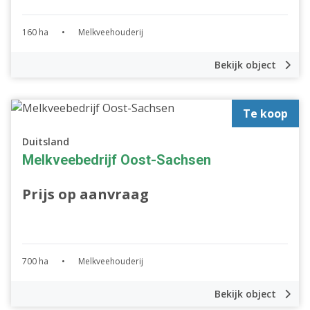
160 ha
•
Melkveehouderij
Bekijk object
Te koop
Duitsland
Melkveebedrijf Oost-Sachsen
Prijs op aanvraag
700 ha
•
Melkveehouderij
Bekijk object