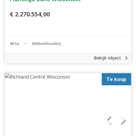
€ 2.270.554,00
48 ha
•
Melkveehouderij
Bekijk object
Te koop