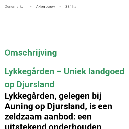
Denemarken
•
Akkerbouw
•
384 ha
Omschrijving
Lykkegården – Uniek landgoed
op Djursland
Lykkegården, gelegen bij
Auning op Djursland, is een
zeldzaam aanbod: een
uitstekend onderhouden