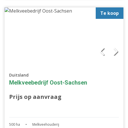
Te koop
Duitsland
Melkveebedrijf Oost-Sachsen
Prijs op aanvraag
500 ha
•
Melkveehouderij