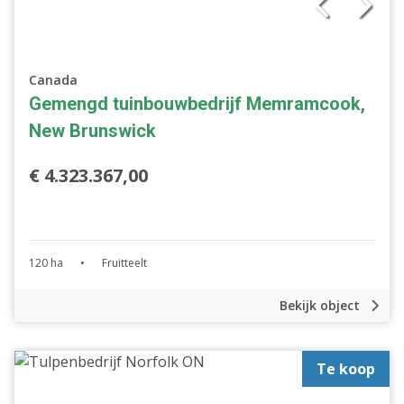
Canada
Gemengd tuinbouwbedrijf Memramcook,
New Brunswick
€ 4.323.367,00
120 ha
•
Fruitteelt
Bekijk object
Te koop