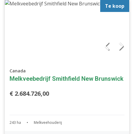
Te koop
Canada
Melkveebedrijf Smithfield New Brunswick
€ 2.684.726,00
243 ha
•
Melkveehouderij