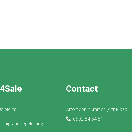
4Sale
Contact
eleiding
Algemeen nummer (AgriPlaza)
0592 54 54 51
emigratiebegeleiding